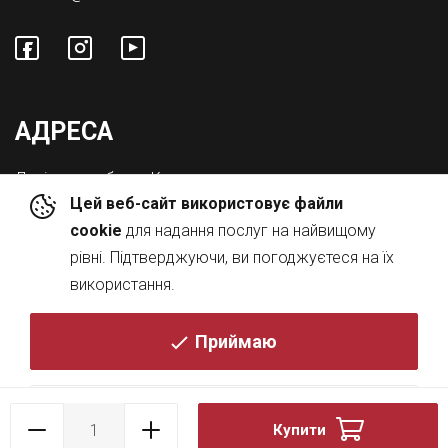
АДРЕСА
Львівська обл., с. Конопниця,
Цей веб-сайт використовує файли
Вул. Городоцька 8а
cookie
для надання послуг на найвищому
рівні. Підтверджуючи, ви погоджуєтеся на їх
використання.
Приймаю
© 2026
Політика
Купити
DESIGN BY
KRESKY