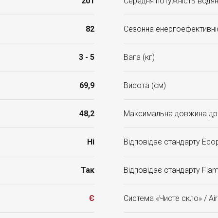
201
Середня потужність водян
82
Сезонна енергоефективніс
3 - 5
Вага (кг)
69,9
Висота (см)
48,2
Максимальна довжина др
Ні
Відповідає стандарту Ecop
Так
Відповідає стандарту Fla
Є
Система «Чисте скло» / Ai