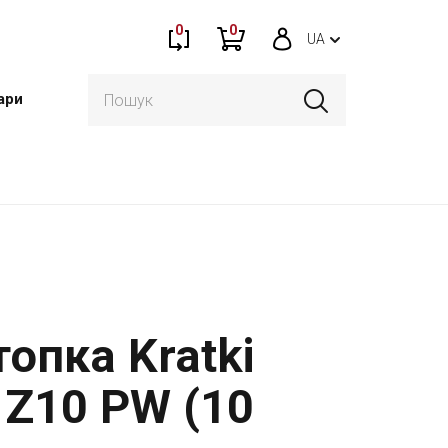
0
0
UA
ари
опка Kratki
Z10 PW (10