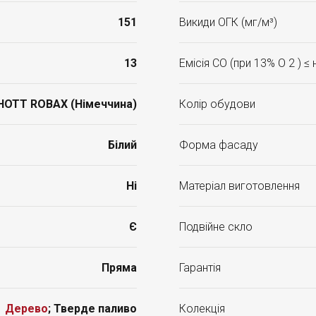
151
Викиди ОГК (мг/м³)
13
Емісія CO (при 13% O 2 ) ≤
HOTT ROBAX (Німеччина)
Колір обудови
Білий
Форма фасаду
Ні
Матеріал виготовлення
Є
Подвійне скло
Пряма
Гарантія
Дерево
; Тверде паливо
Колекція