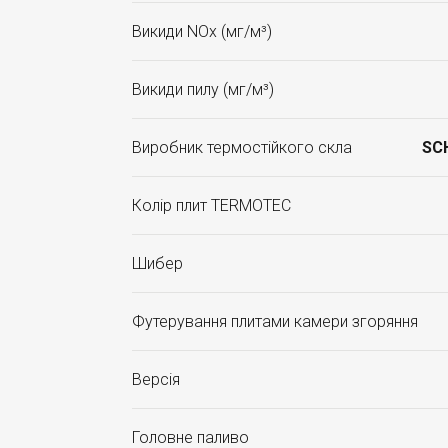
Викиди NOx (мг/м³)
Викиди пилу (мг/м³)
Виробник термостійкого скла
SC
Колір плит TERMOTEC
Шибер
Футерування плитами камери згоряння
Версія
Головне паливо