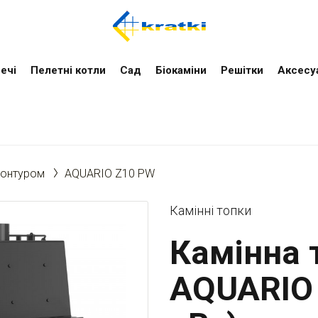
ечі
Пелетні котли
Cад
Біокаміни
Решітки
Аксесу
контуром
AQUARIO Z10 PW
Камінні топки
Камінна т
AQUARIO 