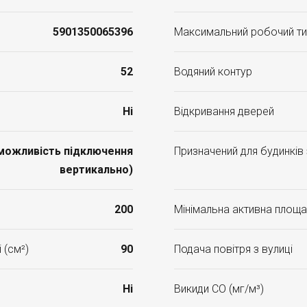
5901350065396
Максимальний робочий ти
52
Водяний контур
Ні
Відкривання дверей
(можливість підключення
Призначений для будинків
вертикально)
200
Мінімальна активна площа 
 (см²)
90
Подача повітря з вулиці
Ні
Викиди CO (мг/м³)