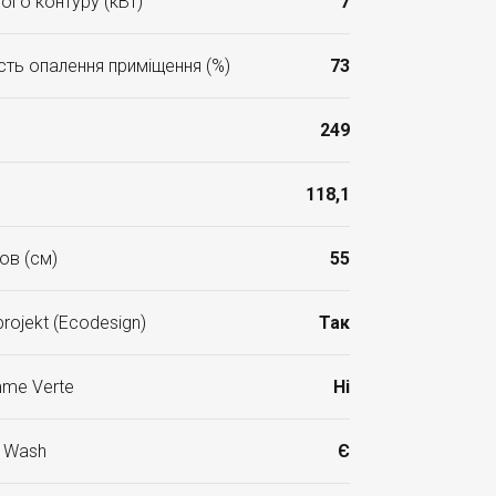
ого контуру (кВт)
7
ть опалення приміщення (%)
73
249
118,1
ов (см)
55
rojekt (Ecodesign)
Так
mme Verte
Ні
r Wash
Є