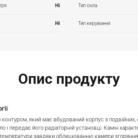
тря
Ні
Тип скла
Ні
Тип керування
Опис продукту
гії
 контуром, який має вбудований корпус з подвійних, 
о і передає його радіаторній установці. Камін хара
температури завдяки облицюванню камери згоряння 