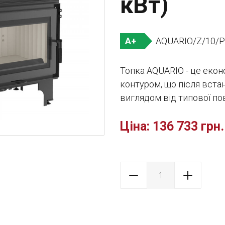
кВт)
AQUARIO/Z/10/
A+
Топка AQUARIO - це екон
контуром, що після вста
виглядом від типової пов
Ціна:
136 733 грн.