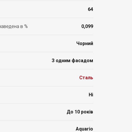
64
 наведена в %
0,099
Чорний
З одним фасадом
Сталь
Ні
До 10 років
Aquario