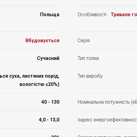
Польща
Особливості
Тривале го
Вбудовується
Серія
Сучасний
Тип топки
я суха, листяних порід,
Тип виробу
вологістю ≤20%)
40 - 130
Номінальна потужність (к
4,0 - 13,0
Індекс енергоефективност