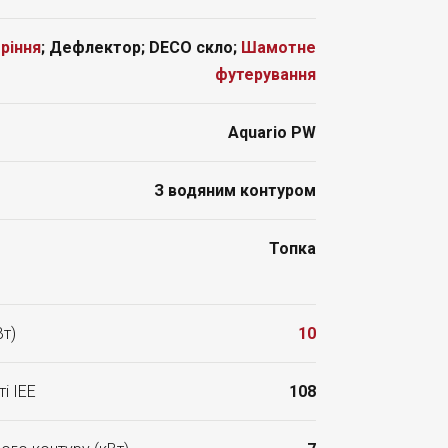
ріння
; Дефлектор; DECO скло;
Шамотне
футерування
Aquario PW
З водяним контуром
Топка
Вт)
10
і ІЕЕ
108