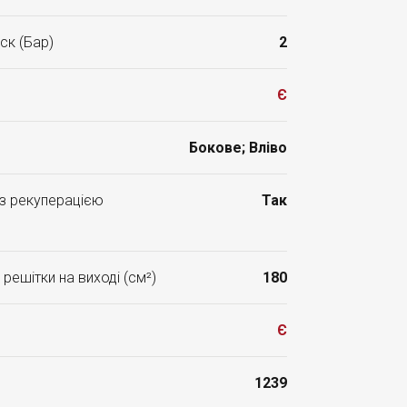
ск (Бар)
2
Є
Бокове; Вліво
 з рекуперацією
Так
решітки на виході (см²)
180
Є
1239