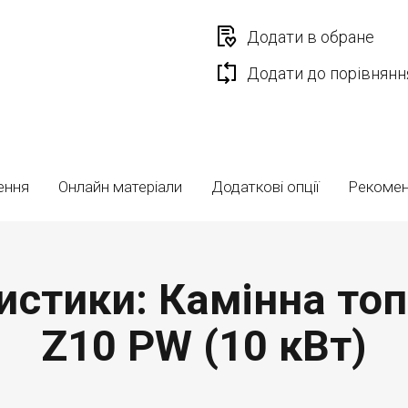
Додати в обране
Додати до порівнянн
ення
Онлайн матеріали
Додаткові опції
Рекоме
истики: Камінна то
Z10 PW (10 кВт)