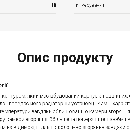
Ні
Тип керування
Опис продукту
гії
 контуром, який має вбудований корпус з подвійних, 
о і передає його радіаторній установці. Камін хара
температури завдяки облицюванню камери згоряння 
ру камери згоряння. Збільшена поверхня теплообміну у
міна в димохід. Більш екологічне згоряння завдяки 