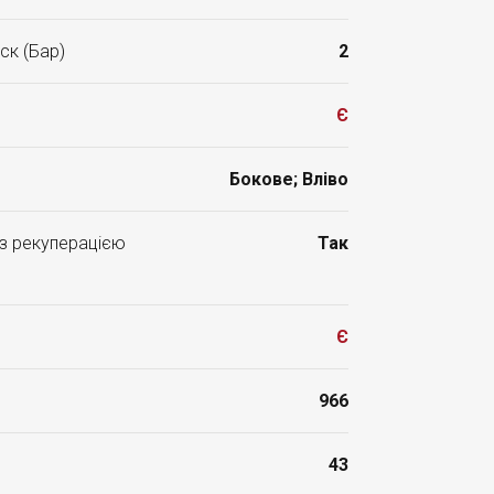
ск (Бар)
2
Є
Бокове; Вліво
 з рекуперацією
Так
Є
966
43