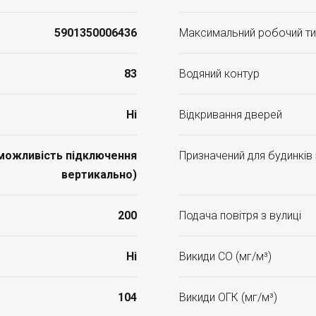
5901350006436
Максимальний робочий ти
83
Водяний контур
Ні
Відкривання дверей
(можливість підключення
Призначений для будинків
вертикально)
200
Подача повітря з вулиці
Ні
Викиди CO (мг/м³)
104
Викиди ОГК (мг/м³)