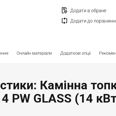
Додати в обране
Додати до порівнянн
ення
Онлайн матеріали
Додаткові опції
Рекоме
стики: Камінна топ
14 PW GLASS (14 кВт