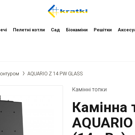
ечі
Пелетні котли
Cад
Біокаміни
Решітки
Аксесу
контуром
AQUARIO Z 14 PW GLASS
Камінні топки
Камінна т
AQUARIO