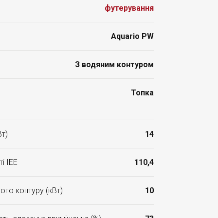
футерування
Aquario PW
З водяним контуром
Топка
Вт)
14
і ІЕЕ
110,4
ого контуру (кВт)
10