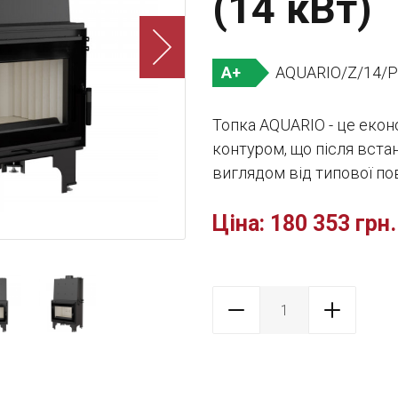
(14 кВт)
AQUARIO/Z/14/
A+
Топка AQUARIO - це екон
контуром, що після вста
виглядом від типової пов
Ціна:
180 353 грн.