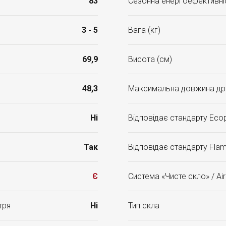
83
Сезонна енергоефективніс
3 - 5
Вага (кг)
69,9
Висота (см)
48,3
Максимальна довжина др
Ні
Відповідає стандарту Ecop
Так
Відповідає стандарту Fla
Є
Система «Чисте скло» / Ai
тря
Ні
Тип скла