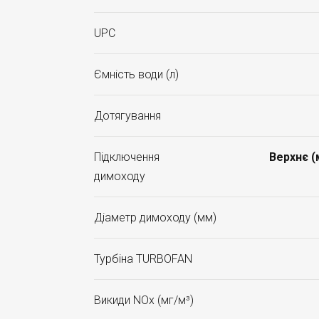
UPC
Ємність води (л)
Дотягування
Підключення
Верхнє 
димоходу
Діаметр димоходу (мм)
Турбіна TURBOFAN
Викиди NOx (мг/м³)