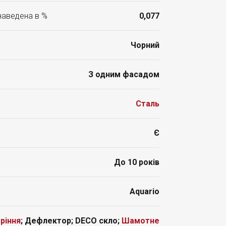
 наведена в %
0,077
Чорний
З одним фасадом
Сталь
Є
До 10 років
Aquario
ріння
; Дефлектор; DECO скло;
Шамотне