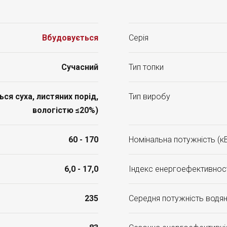
Вбудовується
Серія
Сучасний
Тип топки
я суха, листяних порід,
Тип виробу
вологістю ≤20%)
60 - 170
Номінальна потужність (к
6,0 - 17,0
Індекс енергоефективност
235
Середня потужність водян