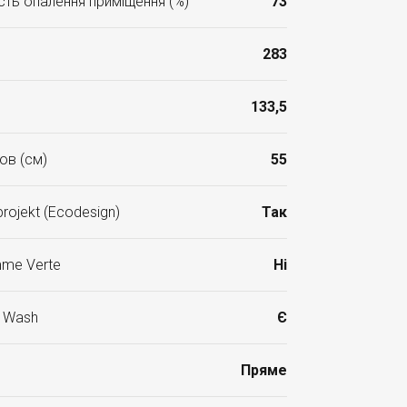
ть опалення приміщення (%)
73
283
133,5
ов (см)
55
rojekt (Ecodesign)
Так
mme Verte
Ні
r Wash
Є
Пряме