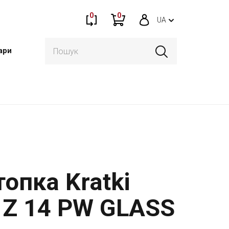
0
0
UA
ари
опка Kratki
 Z 14 PW GLASS