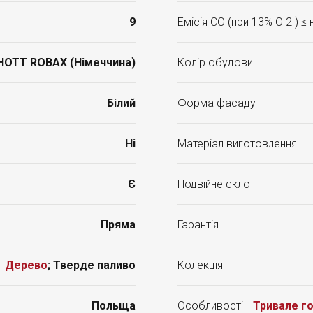
9
Емісія CO (при 13% O 2 ) ≤
HOTT ROBAX (Німеччина)
Колір обудови
Білий
Форма фасаду
Ні
Матеріал виготовлення
Є
Подвійне скло
Пряма
Гарантія
Дерево
; Тверде паливо
Колекція
Польща
Особливості
Тривале го