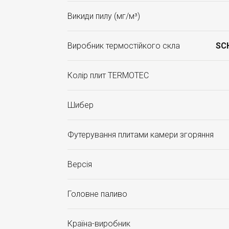
Викиди пилу (мг/м³)
Виробник термостійкого скла
SC
Колір плит TERMOTEC
Шибер
Футерування плитами камери згоряння
Версія
Головне паливо
Країна-виробник