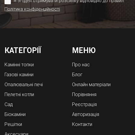
Я згоден отримувати розсилку відповідно до правил
Політика конфіденційності
КАТЕГОРІЇ
МЕНЮ
Камінні топки
Про нас
Газові каміни
Блог
Опалювальні печі
Онлайн матеріали
Пелетні котли
Порівняння
Cад
Реєстрація
Біокаміни
Авторизація
Решітки
Контакти
Аксесуари