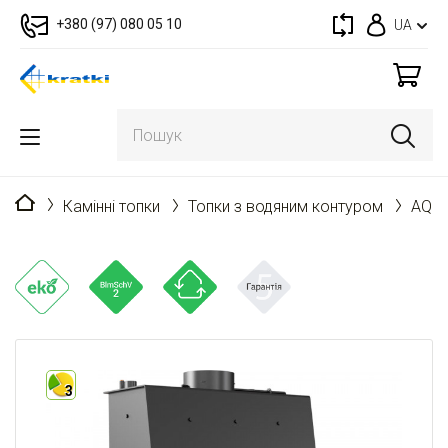
+380 (97) 080 05 10
UA
Головна
Камінні топки
Топки з водяним контуром
AQUA
3