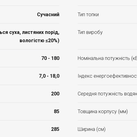
Сучасний
Тип топки
я суха, листяних порід,
Тип виробу
вологістю ≤20%)
70 - 180
Номінальна потужність (к
7,0 - 18,0
Індекс енергоефективност
200
Середня потужність водян
85
Товщина корпусу (мм)
285
Ширина (см)