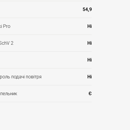
54,9
i Pro
Ні
SchV 2
Ні
Ні
роль подачі повітря
Ні
опельник
Є