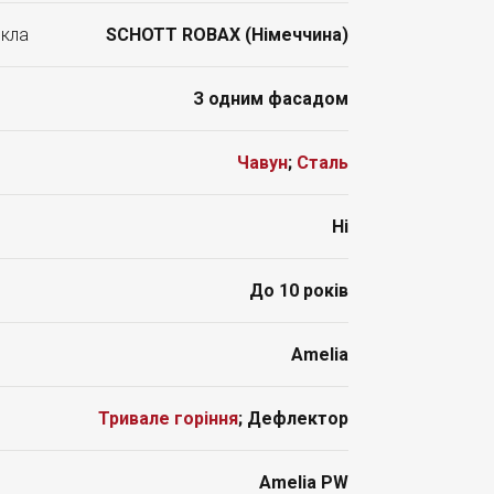
скла
SCHOTT ROBAX (Німеччина)
З одним фасадом
Чавун
;
Сталь
Ні
До 10 років
Amelia
Тривале горіння
; Дефлектор
Amelia PW