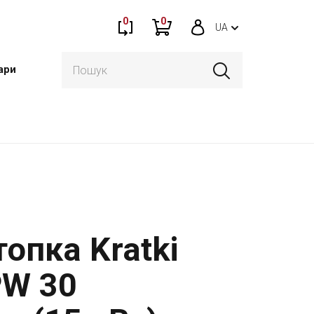
0
0
UA
ари
опка Kratki
PW 30