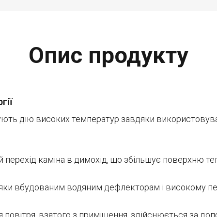
Опис продукту
гії
мують дію високих температур завдяки використовува
й перехід каміна в димохід, що збільшує поверхню те
яки вбудованим водяним дефлекторам і високому пер
 повітря, взятого з приміщення, здійснюється за до