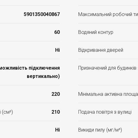
5901350040867
Максимальний робочий ти
60
Водяний контур
Ні
Відкривання дверей
(можливість підключення
Призначений для будинків
вертикально)
220
Мінімальна активна площа 
 (см²)
210
Подача повітря з вулиці
Ні
Викиди пилу (мг/м³)