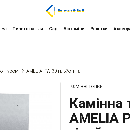
ечі
Пелетні котли
Cад
Біокаміни
Решітки
Аксесу
контуром
AMELIA PW 30 гільйотина
Камінні топки
Камінна т
AMELIA 