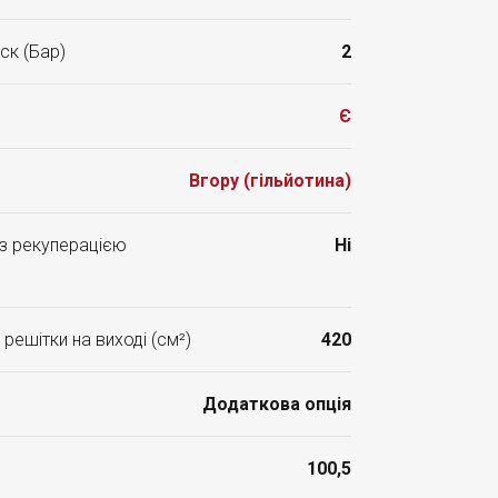
ск (Бар)
2
Є
Вгору (гільйотина)
 з рекуперацією
Ні
решітки на виході (см²)
420
Додаткова опція
100,5