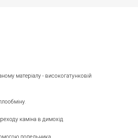
ному матеріалу - високогатунковій
плообміну.
еходу каміна в димохід.
помогою попельника.