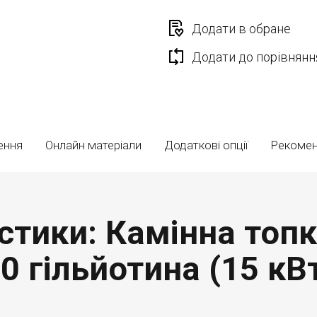
Додати в обране
Додати до порівнянн
ення
Онлайн матеріали
Додаткові опції
Рекоме
стики: Камінна топ
0 гільйотина (15 кВ