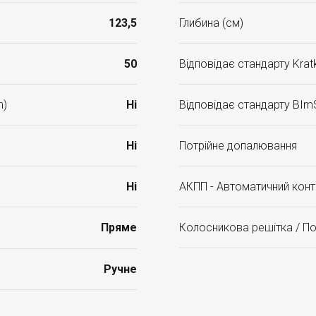
123,5
Глибина (см)
50
Відповідає стандарту Kratk
n)
Ні
Відповідає стандарту BIm
Ні
Потрійне допалювання
Ні
АКПП - Автоматичний конт
Пряме
Колосникова решітка / П
Ручне