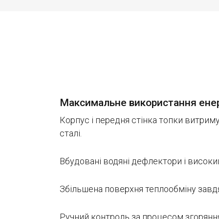
Максимальне використання енер
Корпус і передня стінка топки витри
сталі.
Вбудовані водяні дефлектори і високи
Збільшена поверхня теплообміну завд
Ручний контроль за процесом згоряння