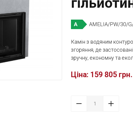
гільйотин
AMELIA/PW/30/G
A
Камін з водяним контур
згоряння, де застосовані
зручну, економну та еко
Ціна:
159 805 грн.