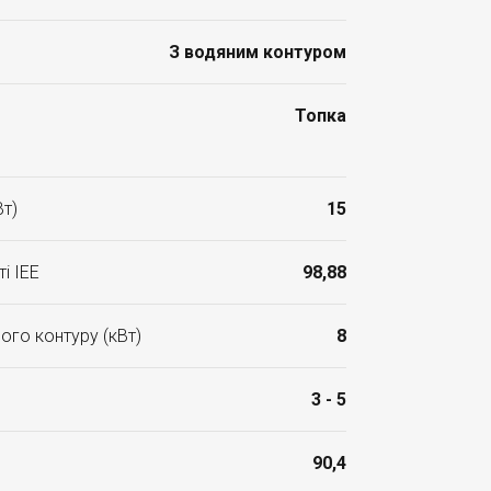
З водяним контуром
Топка
Вт)
15
і ІЕЕ
98,88
ого контуру (кВт)
8
3 - 5
90,4