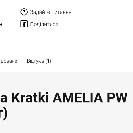
Задайте питання
я
ндоване
Відгуків (1)
ка Kratki AMELIA PW
т)