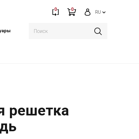
0
0
RU
уары
я решетка
едь