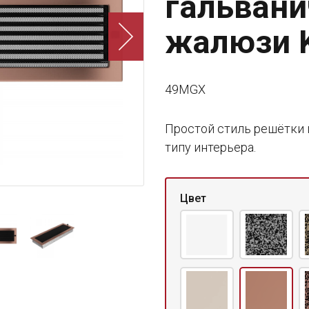
гальвани
жалюзи K
49MGX
Простой стиль решётки 
типу интерьера.
Цвет