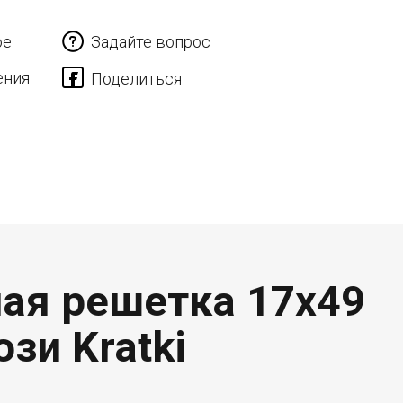
ое
Задайте вопрос
ения
ная решетка 17x49
зи Kratki