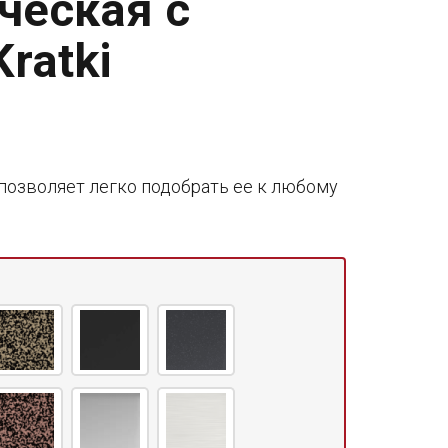
ческая с
ratki
позволяет легко подобрать ее к любому