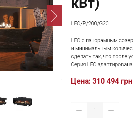
кВт)
LEO/P/200/G20
LEO с панорамным созер
и минимальным количес
сделать так, что после 
Серия LEO адаптирована
Цена:
310 494 грн