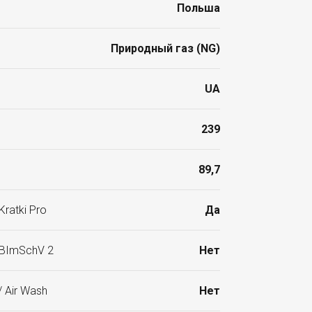
Польша
Природный газ (NG)
UA
239
89,7
ratki Pro
Да
 BImSchV 2
Нет
 Air Wash
Нет