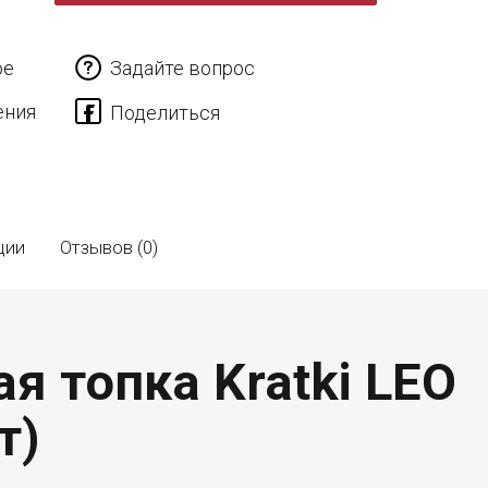
ое
Задайте вопрос
ения
ции
Отзывов (0)
я топка Kratki LEO
т)