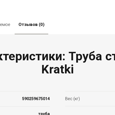
уемое
Отзывов (0)
теристики: Труба ст
Kratki
590259675014
Вес (кг)
труба