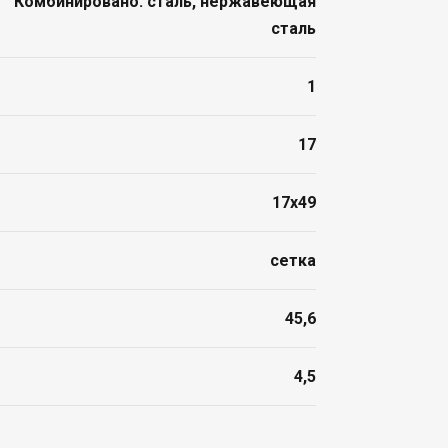
Комбинировано: сталь, нержавеющая
сталь
1
17
17x49
сетка
45,6
4,5