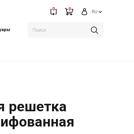
0
0
RU
уары
я решетка
лифованная