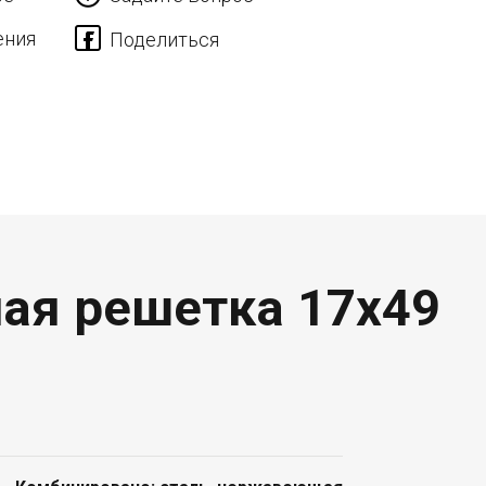
ения
ная решетка 17x49
i