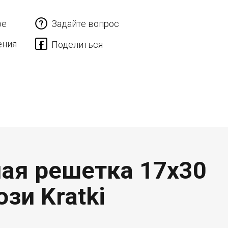
ое
Задайте вопрос
ения
ная решетка 17x30
зи Kratki