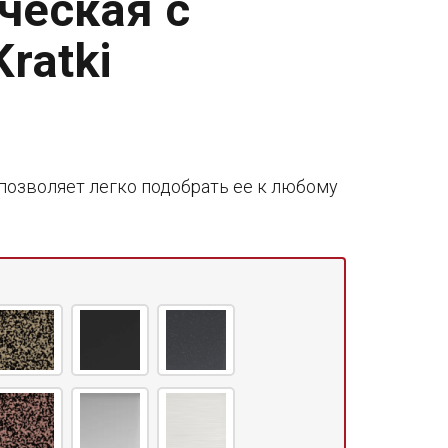
ческая с
ratki
позволяет легко подобрать ее к любому