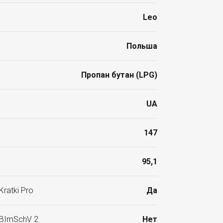
Leo
Польша
Пропан бутан (LPG)
UA
147
95,1
ratki Pro
Да
 BImSchV 2
Нет