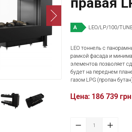
правая LP
LEO/LP/100/TUN
A
LEO тоннель с панорамн
рамкой фасада и миним
элементов позволяет сде
будет на переднем план
газом LPG (пропан бутан)
Цена:
186 739 грн