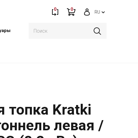
0
0
RU
уары
 топка Kratki
тоннель левая /