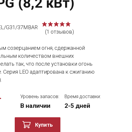
G (8,2 кВт)
EL/G31/37MBAR
(1 отзывов)
ым созерцанием огня, сдержанной
альным количеством внешних
лать так, что после установки огонь
е. Серия LEO адаптирована к сжиганию
.
.
Уровень запасов:
Время доставки:
В наличии
2-5 дней
Купить