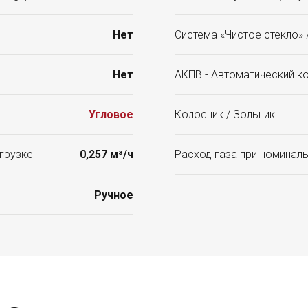
Нет
Система «Чистое стекло» /
Нет
АКПВ - Автоматический к
Угловое
Колосник / Зольник
грузке
0,257 м³/ч
Расход газа при номиналь
Ручное