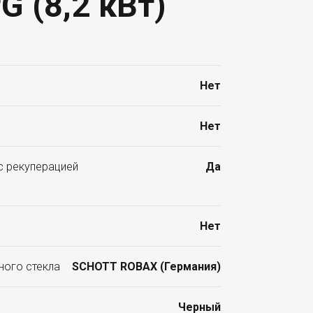
G (8,2 кВт)
Нет
Нет
с рекуперацией
Да
Нет
ного стекла
SCHOTT ROBAX (Германия)
Черный