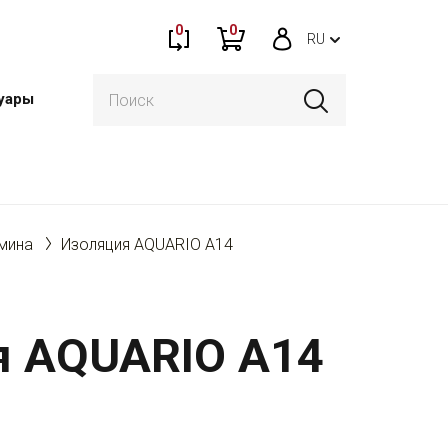
0
0
RU
уары
мина
Изоляция AQUARIO A14
я AQUARIO A14