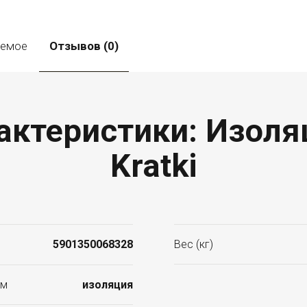
уемое
Отзывов (0)
актеристики: Изол
Kratki
5901350068328
Вес (кг)
ом
изоляция