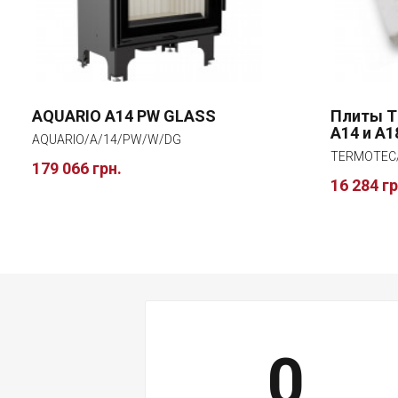
AQUARIO A14 PW GLASS
Плиты 
A14 и A1
AQUARIO/A/14/PW/W/DG
TERMOTEC/
179 066 грн.
16 284 гр
0