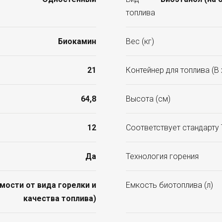
топлива
Биокамин
Вес (кг)
21
Контейнер для топлива (В x
64,8
Высота (см)
12
Соответствует стандарту
Да
Технология горения
симости от вида горелки и
Емкость биотоплива (л)
качества топлива)