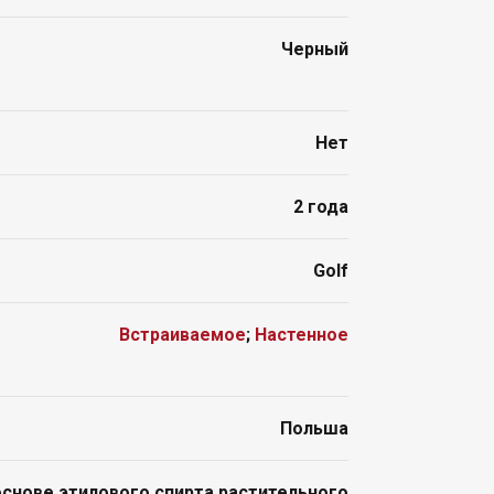
Черный
Нет
2 года
Golf
Встраиваемое
;
Настенное
Польша
основе этилового спирта растительного