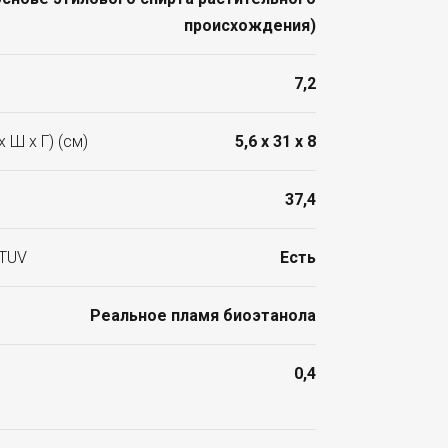
происхождения)
7,2
 Ш x Г) (см)
5,6 x 31 x 8
37,4
 TUV
Есть
Реальное пламя биоэтанола
0,4