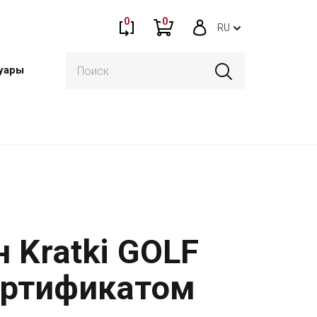
0
0
RU
уары
 Kratki GOLF
ертификатом