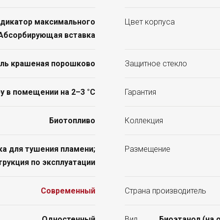
ндикатор максимального
Цвет корпуса
; Абсорбирующая вставка
ль крашеная порошково
Защитное стекло
 в помещении на 2–3 °C
Гарантия
Биотопливо
Коллекция
ка для тушения пламени;
Размещение
трукция по эксплуатации
Современный
Страна производитель
Одностенный
Вид
Биоэтанол (на 