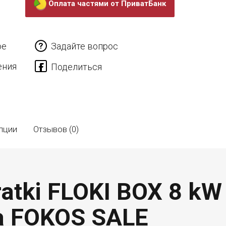
Оплата частями от ПриватБанк
ое
Задайте вопрос
ения
пции
Отзывов (0)
atki FLOKI BOX 8 kW
а FOKOS SALE