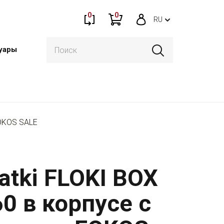
0
0
RU
уары
FOKOS SALE
atki FLOKI BOX
60 в корпусе с