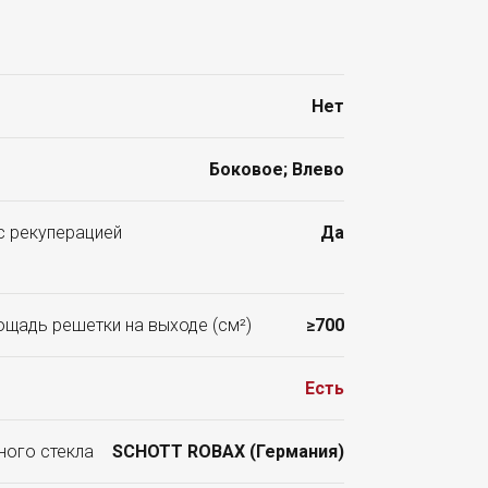
Нет
Боковое; Влево
с рекуперацией
Да
ощадь решетки на выходе (см²)
≥700
Есть
ного стекла
SCHOTT ROBAX (Германия)