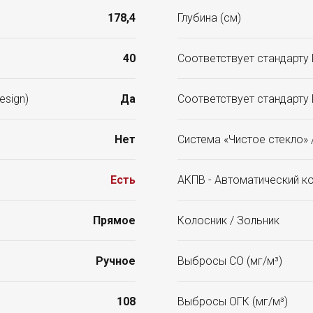
178,4
Глубина (см)
40
Соответствует стандарту K
esign)
Да
Соответствует стандарту
Нет
Система «Чистое стекло» /
Есть
АКПВ - Автоматический к
Прямое
Колосник / Зольник
Ручное
Выбросы CO (мг/м³)
108
Выбросы ОГК (мг/м³)