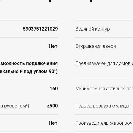
5903751221029
Водяной контур
Нет
Открывания двери
зможность подключения
Предназначен для домов 
икально и под углом 90°)
160
Минимальная активная пл
а входе (см²)
≥500
Подвод воздуха с улицы
Нет
Производитель жаропроч