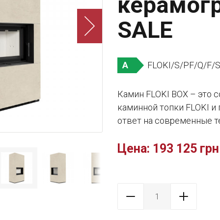
керамог
SALE
FLOKI/S/PF/Q/F/
A
Камин FLOKI BOX – это 
каминной топки FLOKI и
ответ на современные т
Цена:
193 125 грн