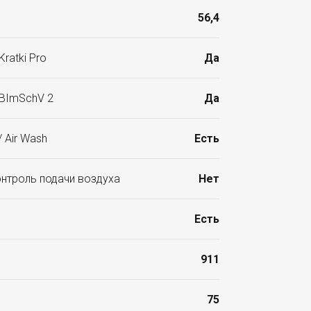
56,4
ratki Pro
Да
 BImSchV 2
Да
 Air Wash
Есть
онтроль подачи воздуха
Нет
Есть
911
75