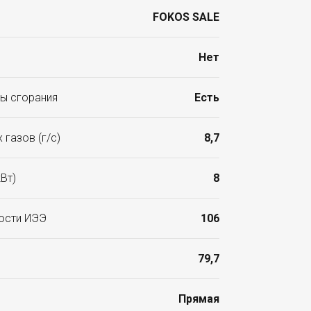
FOKOS SALE
Нет
ы сгорания
Есть
газов (г/с)
8,7
Вт)
8
ости ИЭЭ
106
79,7
Прямая