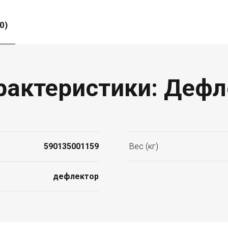
0)
рактеристики: Дефле
590135001159
Вес (кг)
дефлектор