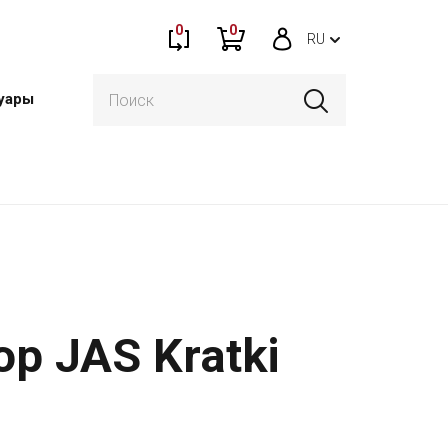
0
0
RU
уары
р JAS Kratki